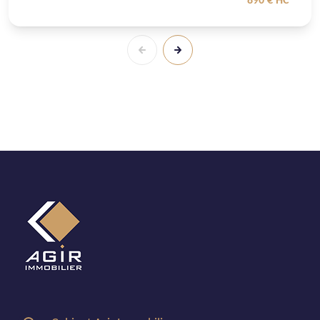
890 € HC*