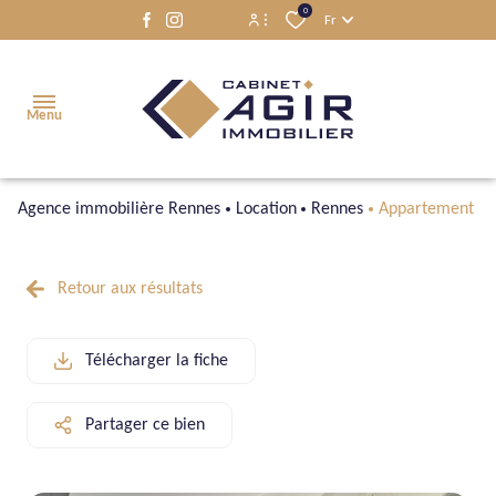
0
Fr
Espace propriétaire
Menu
Espace locataire
Agence immobilière Rennes
Location
Rennes
Appartement
ACCUEIL
VENTES
Retour aux résultats
LOCATIONS
Télécharger la fiche
NOS
SERVICES
Partager ce bien
NOTRE
ÉQUIPE