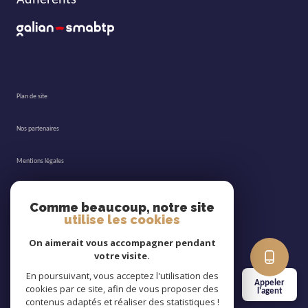
plan de site
nos partenaires
mentions légales
admin
Comme beaucoup, notre site
utilise les cookies
nos honoraires
On aimerait vous accompagner pendant
votre visite.
politique rgpd
En poursuivant, vous acceptez l'utilisation des
Appeler
cookies par ce site, afin de vous proposer des
cookies
l'agent
contenus adaptés et réaliser des statistiques !