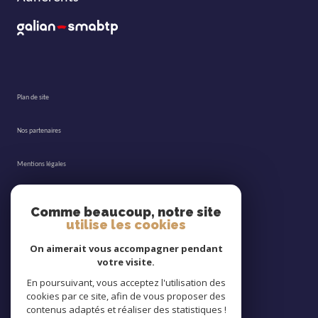
plan de site
nos partenaires
mentions légales
admin
Comme beaucoup, notre site
utilise les cookies
nos honoraires
On aimerait vous accompagner pendant
votre visite.
politique rgpd
En poursuivant, vous acceptez l'utilisation des
cookies par ce site, afin de vous proposer des
cookies
contenus adaptés et réaliser des statistiques !