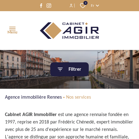
0
Fr
Espace propriétaire
Menu
Espace locataire
ACCUEIL
Filtrer
VENTES
LOCATIONS
Agence immobilière Rennes
Nos services
NOS
SERVICES
Cabinet AGIR Immobilier
est une agence rennaise fondée en
1997, reprise en 2018 par Frédéric Chénedé, expert immobilier
NOTRE
avec plus de 25 ans d'expérience sur le marché rennais.
ÉQUIPE
L'agence se distingue par son approche humaine et familiale,