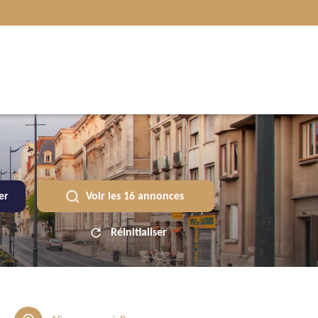
rer
Voir les
16
annonces
Réinitialiser