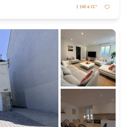
1 140 € CC*
+11