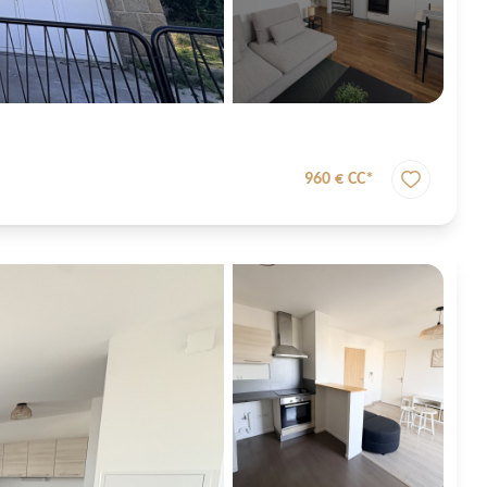
960 € CC*