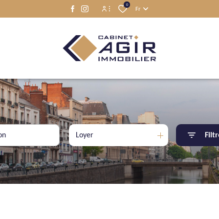
0
Fr
Espace propriétaire
Espace locataire
Loyer
Filt