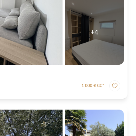
+4
1 000 € CC*