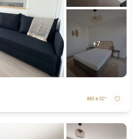
+7
885 € CC*