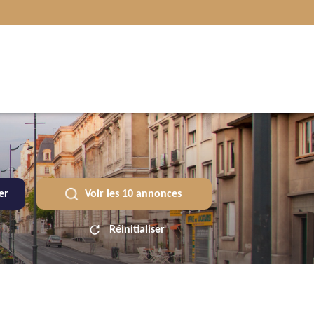
rer
Voir les
10
annonces
Réinitialiser