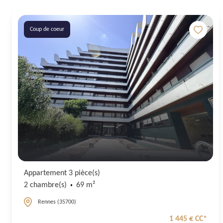
Coup de coeur
Appartement 3 pièce(s)
2 chambre(s)
69 m²
Rennes (35700)
1 445 € CC*