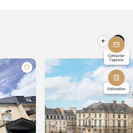
Contacter
l'agence
4
130
chambre(s)
m²
Estimation