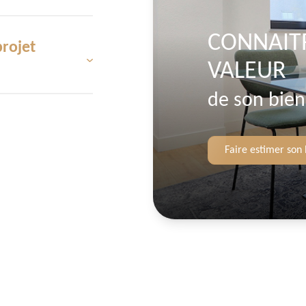
CONNAIT
projet
s les étapes de leur
VALEUR
squ'à la signature de
son savoir-faire pour
de son bien
n prix correspondant
'attache à offrir des
Faire estimer son 
ur de vos attentes.
toute particulière à
oin de privilégier la
Rennes
, n'hésitez pas
e nos coordonnées, ou