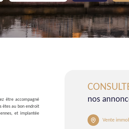
CONSULT
nos annonc
tez être accompagné
s êtes au bon endroit
Rennes, et implantée
Vente immob