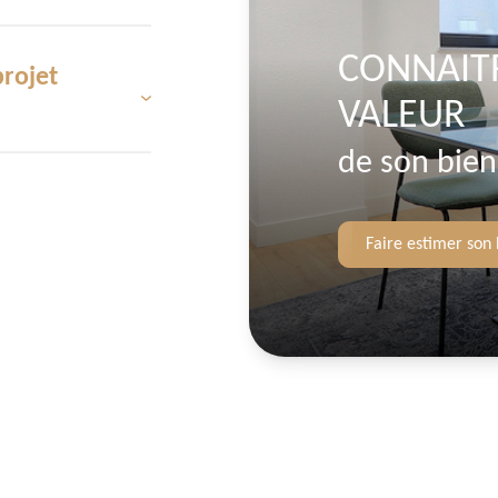
CONNAIT
projet
s les étapes de leur
VALEUR
squ'à la signature de
son savoir-faire pour
de son bien
n prix correspondant
'attache à offrir des
Faire estimer son 
ur de vos attentes.
toute particulière à
oin de privilégier la
Rennes
, n'hésitez pas
e nos coordonnées, ou