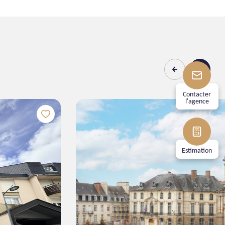
Contacter
l'agence
4
130
chambre(s)
m²
Estimation