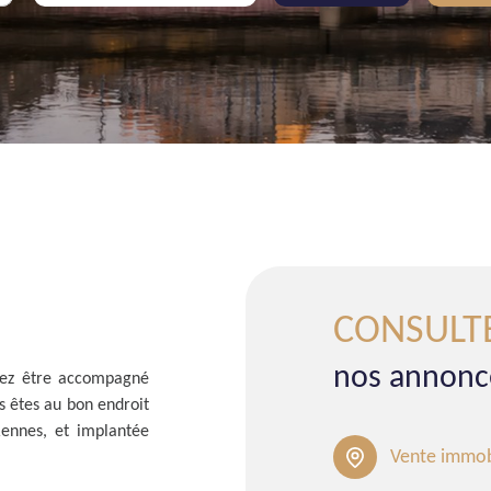
CONSULT
nos annonc
tez être accompagné
s êtes au bon endroit
Rennes, et implantée
Vente immob