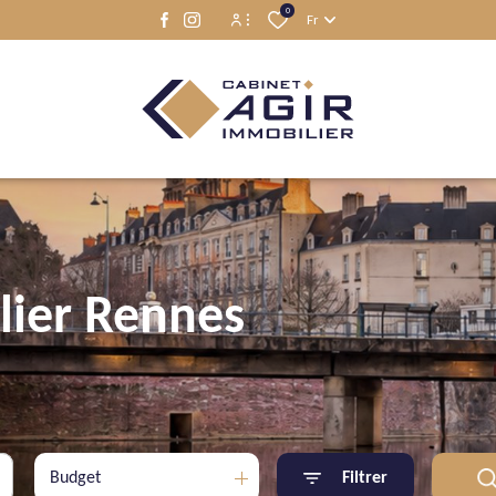
0
Fr
Espace propriétaire
Espace locataire
lier Rennes
Budget
Filtrer