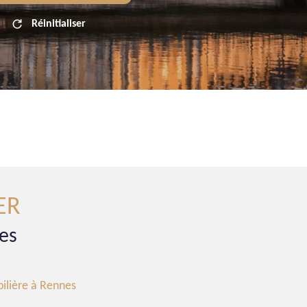
Réinitialiser
ER
es
ilière à Rennes