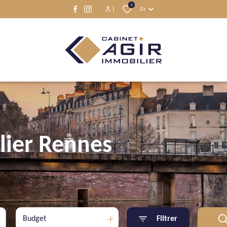
0
Fr
Espace propriétaire
Espace locataire
lier Rennes
Budget
Filtrer