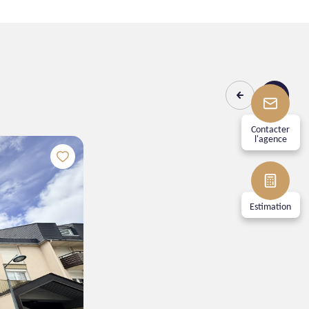
Contacter
l'agence
4
130
chambre(s)
m²
Estimation