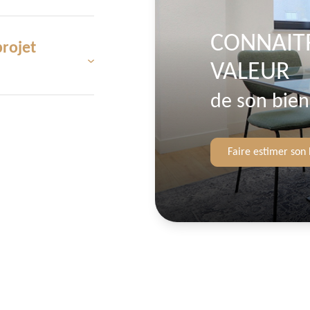
CONNAIT
projet
s les étapes de leur
VALEUR
squ'à la signature de
son savoir-faire pour
de son bien
n prix correspondant
'attache à offrir des
Faire estimer son 
ur de vos attentes.
toute particulière à
oin de privilégier la
Rennes
, n'hésitez pas
e nos coordonnées, ou