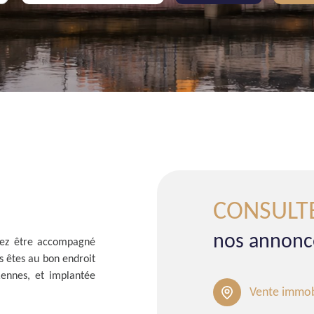
CONSULT
nos annonc
tez être accompagné
s êtes au bon endroit
Rennes, et implantée
Vente immob