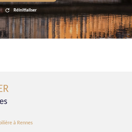
Réinitialiser
ER
es
ilière à Rennes