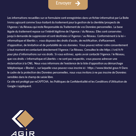
Envoyer
Les informations recueillies sur ce formulaire sont enregistrées dans un fichier informatisé par La Boite
Immo agissant comme Sous-traitant du traitement pour la gestion de la clientèle/prospects de
l'Agence / du Réseau qui reste Responsable du Traitement de vos Données personnelles. La base
légale du traitement repose sur l'intérêt légitime de l'Agence / du Réseau. Elles sont conservées
jusqu'à demande de suppression et sont destinées à l'Agence / au Réseau. Conformément à la loi «
informatique et libertés », vous disposez des droits d’accès, de rectification, d’effacement,
d’opposition, de limitation et de portabilité de vos données. Vous pouvez retirer votre consentement
à tout moment en contactant directement l’Agence / Le Réseau. Consultez le site https://cnil.fr/fr
pour plus d’informations sur vos droits. Si vous estimez, après avoir contacté l'Agence / le Réseau,
que vos droits « Informatique et Libertés » ne sont pas respectés, vous pouvez adresser une
réclamation à la CNIL. Nous vous informons de l’existence de la liste d'opposition au démarchage
téléphonique « Bloctel », sur laquelle vous pouvez vous inscrire ici : https://www.bloctel.gouv.fr Dans
le cadre de la protection des Données personnelles, nous vous invitons à ne pas inscrire de Données
sensibles dans le champ de saisie libre.
Ce site est protégé par reCAPTCHA, les
Politiques de Confidentialité
et les
Conditions d'Utilisation
de
Google s'appliquent.