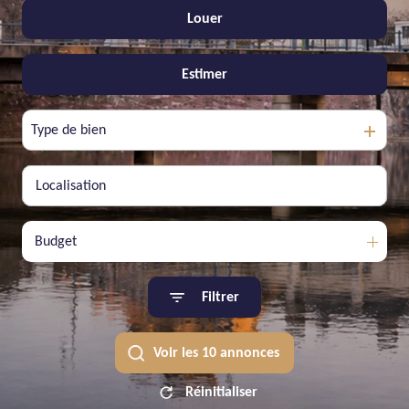
Louer
De l'ancien
De l'immo pro
Estimer
à l'année
Type de bien
Budget
Filtrer
Voir les
10
annonces
Réinitialiser